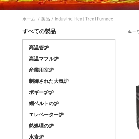
ホーム
/
製品
/
Industrial Heat Treat Furnace
すべての製品
キーワー
高温管炉
高温マフル炉
産業用室炉
制御された大気炉
ボギー炉炉
網ベルトの炉
エレベーター炉
熱処理の炉
水素炉