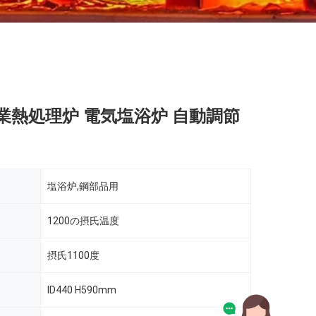
工業熱処理炉 電気塩浴炉 自動調節
塩浴炉,鋼部品用
1200の摂氏温度
摂氏1100度
ID440 H590mm