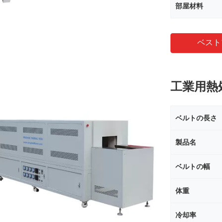
部屋材料
ベスト
工業用熱
ベルトの長さ
製品名
ベルトの幅
体重
冷却率