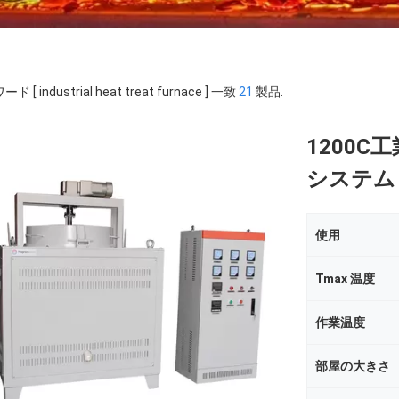
ド [ industrial heat treat furnace ] 一致
21
製品.
1200C
システム
使用
Tmax 温度
作業温度
部屋の大きさ