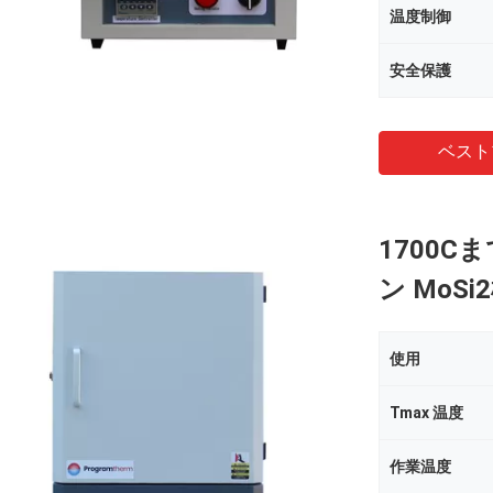
温度制御
安全保護
ベスト
1700
ン Mo
使用
Tmax 温度
作業温度