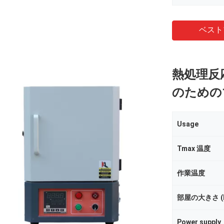
ベスト
熱処理反
のための
Usage
Tmax 温度
作業温度
部屋の大きさ (D
Power supply