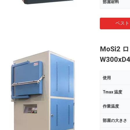
部屋材料
ベスト
MoSi2
W300xD
使用
Tmax 温度
作業温度
部屋の大きさ