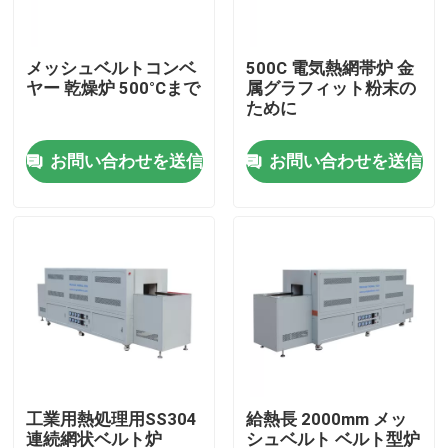
わたしたち に つい て
メッシュベルトコンベ
500C 電気熱網帯炉 金
ヤー 乾燥炉 500°Cまで
属グラフィット粉末の
ために
工場 ツアー
お問い合わせを送信
お問い合わせを送信
品質管理
引金 を 求め て ください
Programtherm
高温管炉
工業用熱処理用SS304
給熱長 2000mm メッ
高温マフル炉
連続網状ベルト炉
シュベルト ベルト型炉