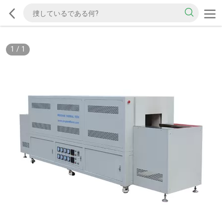
1
/
1