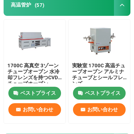
高温管炉
(57)
産業用室炉
制御された大気炉
ボギー炉炉
1700C 高真空 3ゾーン
実験室 1700C 高温チュ
チューブオーブン 水冷
ーブオーブン アルミナ
網ベルトの炉
却フレンズを持つCVD
チューブとシールフレ
チューブオーブン
ンズ
エレベーター炉
ベストプライス
ベストプライス
お問い合わせ
お問い合わせ
熱処理の炉
水素炉