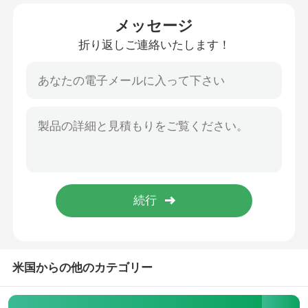
メッセージ
わたしたち に つい て
折り返しご連絡いたします！
工場 ツアー
品質管理
引金 を 求め て ください
Programtherm
高温管炉
米国からの他のカテゴリー
高温マフル炉