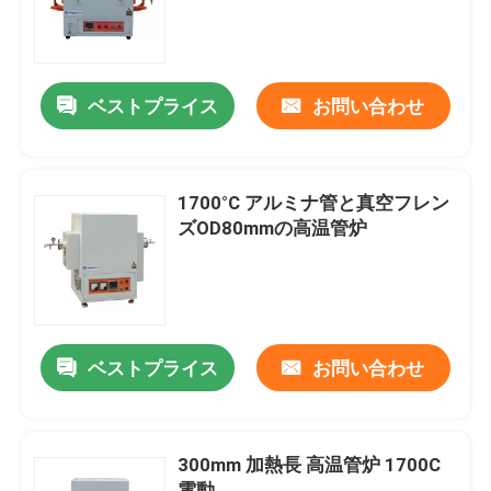
わたしたち に つい て
ベストプライス
お問い合わせ
工場 ツアー
品質管理
1700°C アルミナ管と真空フレン
ズOD80mmの高温管炉
引金 を 求め て ください
Programtherm
ベストプライス
お問い合わせ
高温管炉
300mm 加熱長 高温管炉 1700C
高温マフル炉
電動