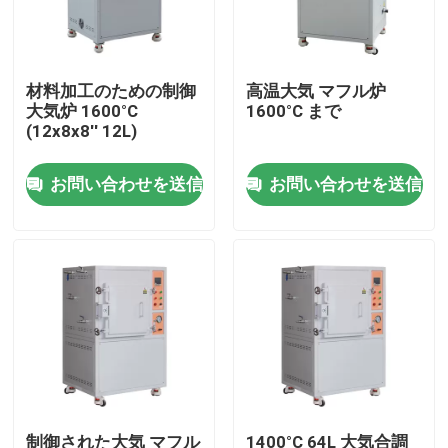
わたしたち に つい て
材料加工のための制御
高温大気 マフル炉
大気炉 1600°C
1600°C まで
工場 ツアー
(12x8x8′′ 12L)
お問い合わせを送信
お問い合わせを送信
品質管理
引金 を 求め て ください
Programtherm
高温管炉
高温マフル炉
制御された大気 マフル
1400°C 64L 大気合調