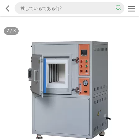
2
/
3