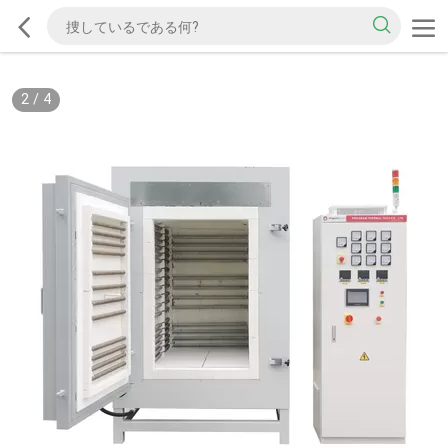
2
/
4