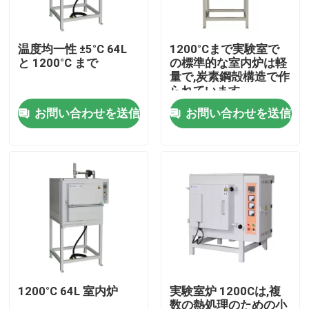
わたしたち に つい て
温度均一性 ±5°C 64L
1200°Cまで実験室で
と 1200°C まで
の標準的な室内炉は軽
量で,炭素鋼殻構造で作
工場 ツアー
られています
お問い合わせを送信
お問い合わせを送信
品質管理
引金 を 求め て ください
Programtherm
高温管炉
1200°C 64L 室内炉
実験室炉 1200Cは,複
高温マフル炉
数の熱処理のための小