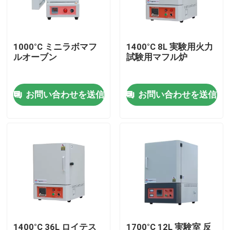
わたしたち に つい て
1000°C ミニラボマフ
1400°C 8L 実験用火力
ルオーブン
試験用マフル炉
工場 ツアー
お問い合わせを送信
お問い合わせを送信
品質管理
引金 を 求め て ください
Programtherm
高温管炉
高温マフル炉
1400°C 36L ロイテス
1700°C 12L 実験室 反