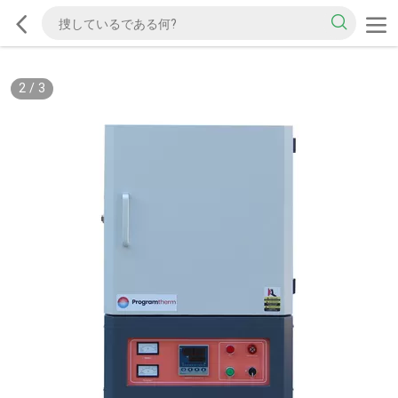
2
/
3